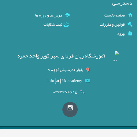
دسترسی
صفحه نخست
درس ها و دوره ها
قوانین و مقررات
ثبت شکایات
ورود
آموزشگاه زبان فردای سبز کویر واحد حمزه
بلوار حمزه نبش کوچه 7
info [at] fsk.academy
0343478645
Copyright © Shahvar IMS 2026